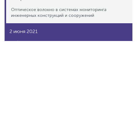
Оптическое волокно в системах мониторинга
инженерных конструкций и сооружений
2 июня 2021
Кабели-датчики для распределенного
мониторинга
К современным промышленным системам
предъявляются все более жесткие требования.
Они должны надёжно работать независимо
от условий окружающей среды. Важным
параметром становится наблюдаемость
и управляемость. Операт…
13 апреля 2021
Колтюбинг: перспективные методы
добычи тяжелой нефти