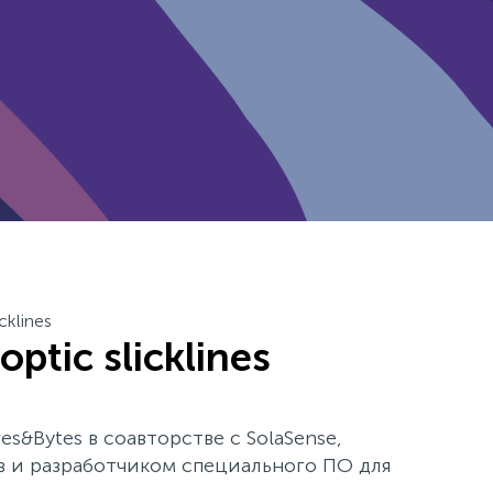
cklines
ptic slicklines
s&Bytes в соавторстве с SolaSense,
 и разработчиком специального ПО для