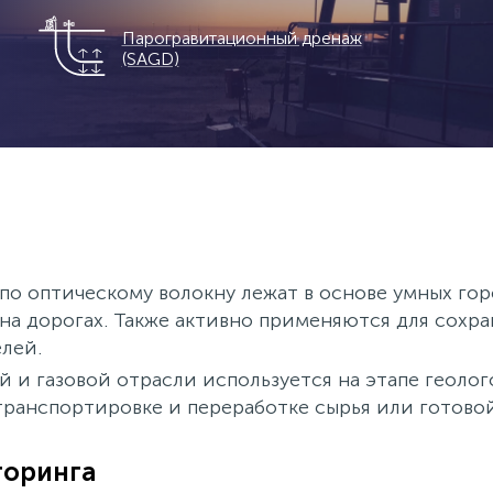
Парограви­тационный дренаж
(SAGD)
о оптическому волокну лежат в основе умных гор
на дорогах. Также активно применяются для сохра
лей.
и газовой отрасли используется на этапе геолог
транспортировке и переработке сырья или готово
торинга