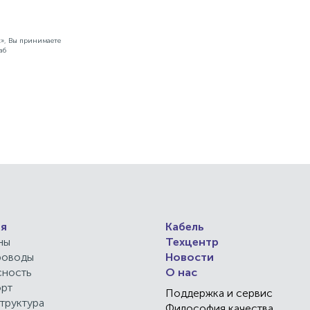
с», Вы принимаете
аб
я
Кабель
ны
Техцентр
роводы
Новости
сность
О нас
орт
Поддержка и сервис
труктура
Философия качества