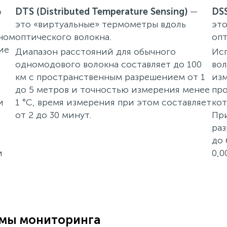
о
DTS (Distributed Temperature Sensing)
—
DSS
это «виртуальные» термометры вдоль
это
ьном
оптического волокна.
опт
ие
Диапазон расстояний для обычного
Ис
одномодового волокна составляет до 100
вол
км с пространственным разрешением от 1
изм
до 5 метров и точностью измерения менее
про
и
1 °C, время измерения при этом составляет
кот
от 2 до 30 минут.
При
раз
до 
и
0,0
емы мониторинга