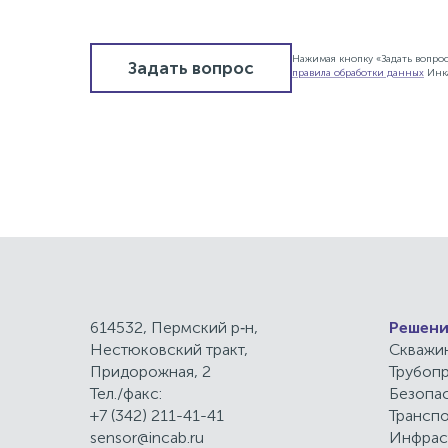
Нажимая кнопку «Задать вопро
Задать вопрос
правила обработки данных
Инк
614532, Пермский р‑н,
Решени
Нестюковский тракт,
Скважи
Придорожная, 2
Трубоп
Тел./факс:
Безопа
+7 (342) 211-41-41
Трансп
sensor@incab.ru
Инфрас