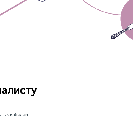
иалисту
ьных кабелей