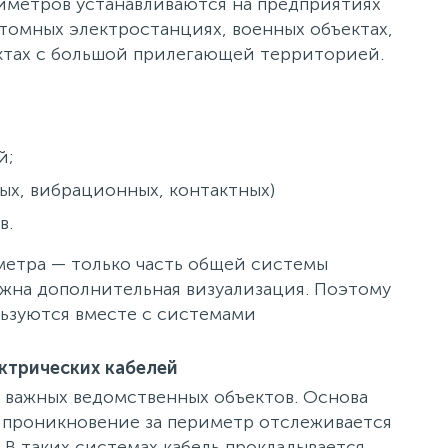
иметров устанавливаются на предприятиях
томных электростанциях, военных объектах,
ектах с большой прилегающей территорией.
й;
ных, вибрационных, контактных)
в.
етра — только часть общей системы
ужна дополнительная визуализация. Поэтому
ьзуются вместе с системами
ктрических кабелей
 важных ведомственных объектов. Основа
 проникновение за периметр отслеживается
 В таких системах кабель прокладывается