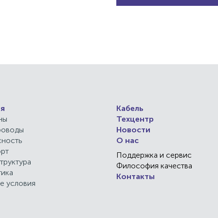
я
Кабель
ны
Техцентр
роводы
Новости
сность
О нас
орт
Поддержка и сервис
труктура
Философия качества
тика
Контакты
е условия