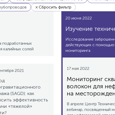
рубопроводов
× Сбросить фильтр
20 июня 2022
Изучение технич
Исследование заброшенн
а подработанных
действующих с помощью 
я калийных солей
мониторинга
17 мая 2022
ентября 2021
Мониторинг скв
од
волокон для неф
огравитационного
на месторожден
ажа (SAGD): как
ысить эффективность
В апреле Центр Техниче
ычи «тяжелой»
вебинар, посвященный м
ти?