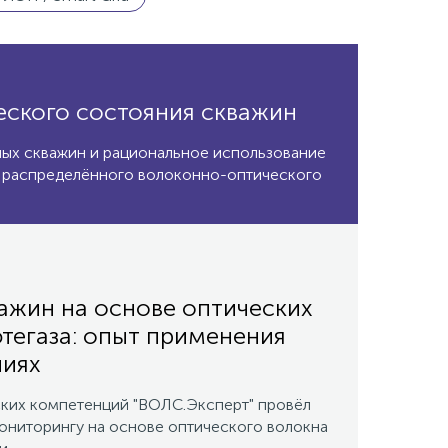
еского состояния скважин
ых скважин и рациональное использование
распределённого волоконно-оптического
ажин на основе оптических
тегаза: опыт применения
иях
ских компетенций "ВОЛС.Эксперт" провёл
ониторингу на основе оптического волокна