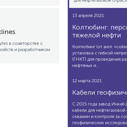
для нефтегазовой отрасл
13 апреля 2021
Колтюбинг: пер
lines
тяжелой нефти
tes в соавторстве с
Колтюбинг (от англ. «coil
ройств и разработчиком
установка с гибкой неп
(ГНКТ) для проведения р
нефтяных и…
12 марта 2021
Кабели геофизич
С 2015 года завод Инкаб
кабели для нефтегазовой
скважин и контроля за со
геофизических исследова