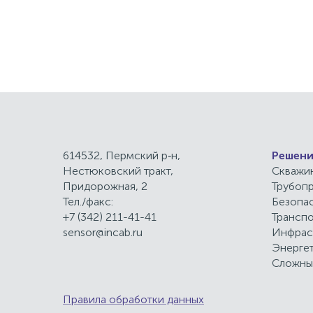
614532, Пермский р‑н,
Решени
Нестюковский тракт,
Скважи
Придорожная, 2
Трубоп
Тел./факс:
Безопа
+7 (342) 211-41-41
Трансп
sensor@incab.ru
Инфрас
Энерге
Сложны
Правила обработки данных