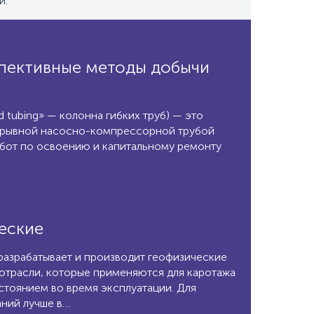
и.
спективные методы добычи
ed tubing» — колонна гибких труб) — это
рерывной насосно-компрессорной трубой
абот по освоению и капитальному ремонту
еские
 разрабатывает и производит геофизические
 отрасли, которые применяются для каротажа
стоянием во время эксплуатации. Для
ний лучше в…