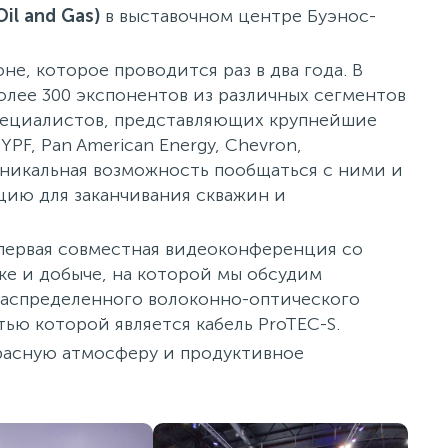
Oil and Gas)
в выставочном центре Буэнос-
не, которое проводится раз в два года. В
более 300 экспонентов из различных сегментов
специалистов, представляющих крупнейшие
PF, Pan American Energy, Chevron,
а уникальная возможность пообщаться с ними и
кцию для
заканчивания скважин
и
 первая совместная видеоконференция со
ке и добыче, на которой мы обсудим
аспределенного волоконно-оптического
тью которой является кабель
ProTEC-S
.
красную атмосферу и продуктивное