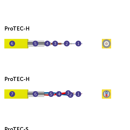
ProTEC-H
6
5
4
3
2
1
ProTEC-H
3
7
6
5
4
1
2
ProTEC-S