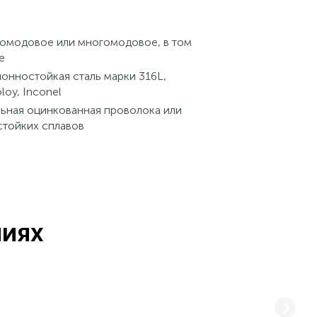
омодовое или многомодовое, в том
е
онностойкая сталь марки 316L,
oy, Inconel
ьная оцинкованная проволока или
стойких сплавов
ниях