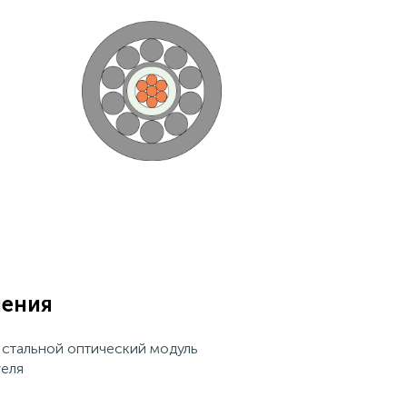
нения
стальной оптический модуль
геля