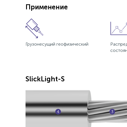
Применение
Грузонесущий геофизический
Распре
состоян
SlickLight-S
4
3