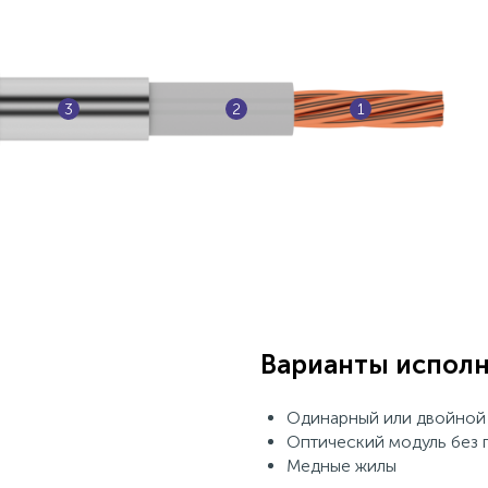
3
2
1
Варианты испол
Одинарный или двойной 
Оптический модуль без 
Медные жилы