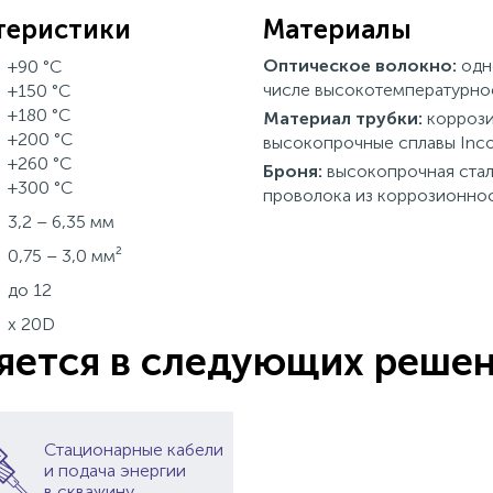
а
теристики
Материалы
Оптическое волокно:
одн
+90 °C
числе
высокотемпературно
+150 °C
+180 °C
Материал трубки:
коррози
+200 °C
высокопрочные сплавы Incol
+260 °C
Броня:
высокопрочная стал
+300 °C
проволока из коррозионно
3,2 – 6,35 мм
0,75 – 3,0 мм²
до 12
x 20D
яется в следующих реше
Стационарные кабели
и подача энергии
в скважину